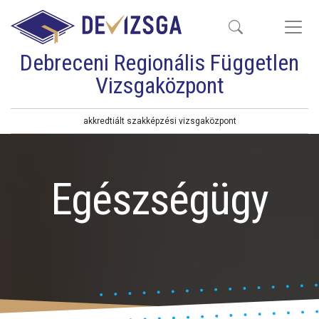
Debreceni Regionális Független
Vizsgaközpont
akkredtiált szakképzési vizsgaközpont
Egészségügy