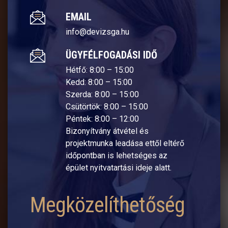
EMAIL
info@devizsga.hu
ÜGYFÉLFOGADÁSI IDŐ
Hétfő: 8:00 – 15:00
Kedd: 8:00 – 15:00
Szerda: 8:00 – 15:00
Csütörtök: 8:00 – 15:00
Péntek: 8:00 – 12:00
Bizonyítvány átvétel és
projektmunka leadása ettől eltérő
időpontban is lehetséges az
épület nyitvatartási ideje alatt.
Megközelíthetőség