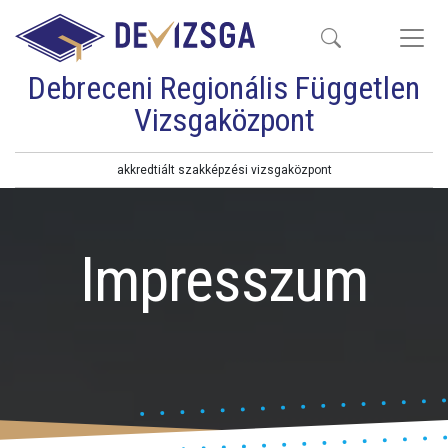
Debreceni Regionális Független
Vizsgaközpont
akkredtiált szakképzési vizsgaközpont
Impresszum