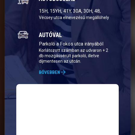
15H, 15YH, 41Y, 30A, 30H, 48,
Vécsey utca elnevezésű megállóhely
AUTÓVAL
Parkoló a Fokos utca irányából
Korlátozott számban az udvaron + 2
db mozgássérült parkoló, illetve
díjmentesen az utcán.
BŐVEBBEN