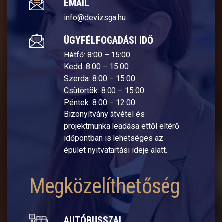
EMAIL
info@devizsga.hu
ÜGYFÉLFOGADÁSI IDŐ
Hétfő: 8:00 – 15:00
Kedd: 8:00 – 15:00
Szerda: 8:00 – 15:00
Csütörtök: 8:00 – 15:00
Péntek: 8:00 – 12:00
Bizonyítvány átvétel és
projektmunka leadása ettől eltérő
időpontban is lehetséges az
épület nyitvatartási ideje alatt.
Megközelíthetőség
AUTÓBUSSZAL