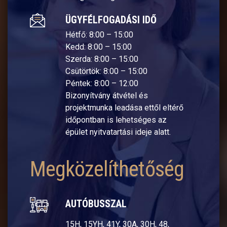
ÜGYFÉLFOGADÁSI IDŐ
Hétfő: 8:00 – 15:00
Kedd: 8:00 – 15:00
Szerda: 8:00 – 15:00
Csütörtök: 8:00 – 15:00
Péntek: 8:00 – 12:00
Bizonyítvány átvétel és
projektmunka leadása ettől eltérő
időpontban is lehetséges az
épület nyitvatartási ideje alatt.
Megközelíthetőség
AUTÓBUSSZAL
15H, 15YH, 41Y, 30A, 30H, 48,