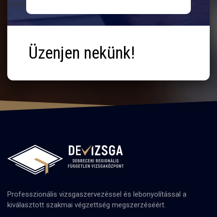
Üzenjen nekünk!
Professzionális vizsgaszervezéssel és lebonyolítással a
kiválasztott szakmai végzettség megszerzéséért.