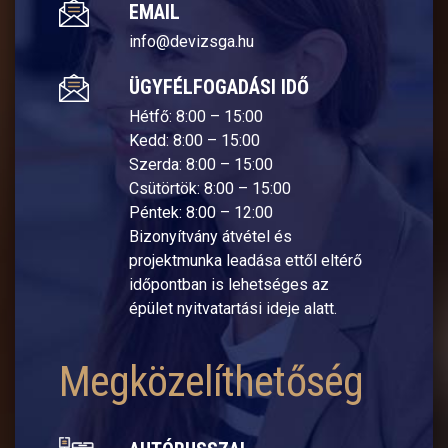
EMAIL
info@devizsga.hu
ÜGYFÉLFOGADÁSI IDŐ
Hétfő: 8:00 – 15:00
Kedd: 8:00 – 15:00
Szerda: 8:00 – 15:00
Csütörtök: 8:00 – 15:00
Péntek: 8:00 – 12:00
Bizonyítvány átvétel és
projektmunka leadása ettől eltérő
időpontban is lehetséges az
épület nyitvatartási ideje alatt.
Megközelíthetőség