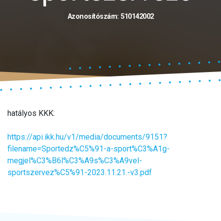
Azonosítószám: 510142002
hatályos KKK:
https://api.ikk.hu/v1/media/documents/9151?
filename=Sportedz%C5%91-a-sport%C3%A1g-
megjel%C3%B6l%C3%A9s%C3%A9vel-
sportszervez%C5%91-2023.11.21.-v3.pdf