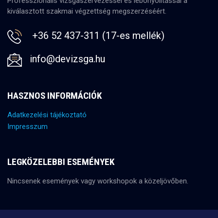
Professzionális vizsgaszervezéssel és lebonyolítással a
kiválasztott szakmai végzettség megszerzéséért.
+36 52 437-311 (17-es mellék)
info@devizsga.hu
HASZNOS INFORMÁCIÓK
Adatkezelési tájékoztató
Impresszum
LEGKÖZELEBBI ESEMÉNYEK
Nincsenek események vagy workshopok a közeljövőben.