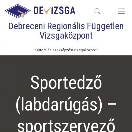
Debreceni Regionális Független
Vizsgaközpont
akkredtiált szakképzési vizsgaközpont
Sportedző
(labdarúgás) –
sportszervező