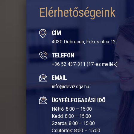
Elérhetőségeink
CÍM
4030 Debrecen, Fokos utca 12.
TELEFON
+36 52 437-311 (17-es mellék)
EMAIL
info@devizsga.hu
ÜGYFÉLFOGADÁSI IDŐ
Hétfő: 8:00 – 15:00
Kedd: 8:00 – 15:00
Szerda: 8:00 – 15:00
Csütörtök: 8:00 – 15:00