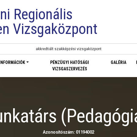
ni Regionális
en Vizsgaközpont
akkredtiált szakképzési vizsgaközpont
INFORMÁCIÓK
PÉNZÜGYI HATÓSÁGI
GALÉRIA
VIZSGASZERVEZÉS
nkatárs (Pedagógia
Azonosítószám: 01194002