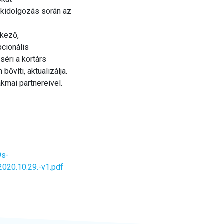
a kidolgozás során az
lkező,
cionális
éri a kortárs
ővíti, aktualizálja.
akmai partnereivel.
9s-
20.10.29.-v1.pdf