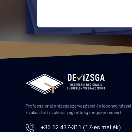
Professzionális vizsgaszervezéssel és lebonyolítással
kiválasztott szakmai végzettség megszerzéséért.
+36 52 437-311 (17-es mellék)