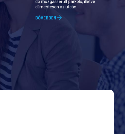
db mozgássérült parkoló, illetve
díjmentesen az utcán.
BŐVEBBEN