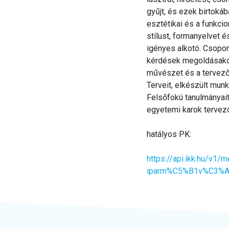
gyűjt, és ezek birtokáb
esztétikai és a funkcio
stílust, formanyelvet é
igényes alkotó. Csopor
kérdések megoldásakor 
művészet és a tervezőgr
Terveit, elkészült munk
Felsőfokú tanulmányai
egyetemi karok tervezőg
hatályos PK:
https://api.ikk.hu/
iparm%C5%B1v%C3%A9s