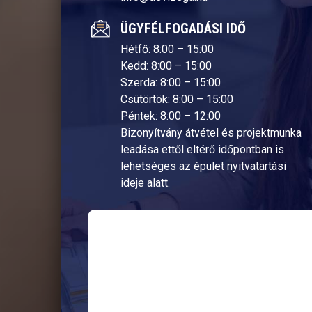
ÜGYFÉLFOGADÁSI IDŐ
Hétfő: 8:00 – 15:00
Kedd: 8:00 – 15:00
Szerda: 8:00 – 15:00
Csütörtök: 8:00 – 15:00
Péntek: 8:00 – 12:00
Bizonyítvány átvétel és projektmunka
leadása ettől eltérő időpontban is
lehetséges az épület nyitvatartási
ideje alatt.