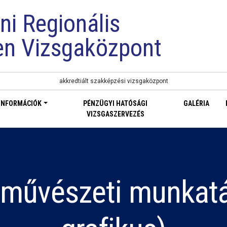
ni Regionális
en Vizsgaközpont
akkredtiált szakképzési vizsgaközpont
INFORMÁCIÓK
PÉNZÜGYI HATÓSÁGI
GALÉRIA
VIZSGASZERVEZÉS
rművészeti munkat