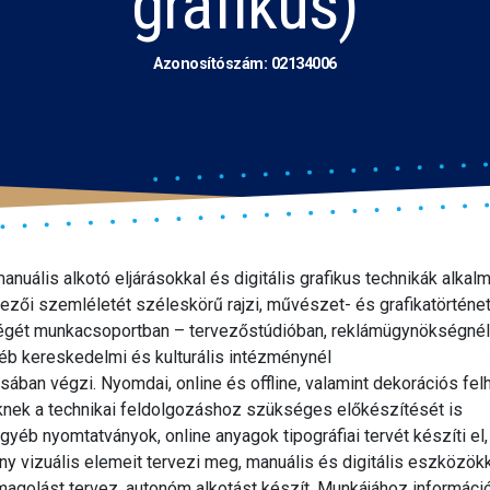
grafikus)
Azonosítószám: 02134006
anuális alkotó eljárásokkal és digitális grafikus technikák alka
ezői szemléletét széleskörű rajzi, művészet- és grafikatörténet
égét munkacsoportban – tervezőstúdióban, reklámügynökségnél
gyéb kereskedelmi és kulturális intézménynél
ásában végzi. Nyomdai, online és offline, valamint dekorációs fel
knek a technikai feldolgozáshoz szükséges előkészítését is
egyéb nyomtatványok, online anyagok tipográfiai tervét készíti el,
y vizuális elemeit tervezi meg, manuális és digitális eszközökke
somagolást tervez, autonóm alkotást készít. Munkájához informáci