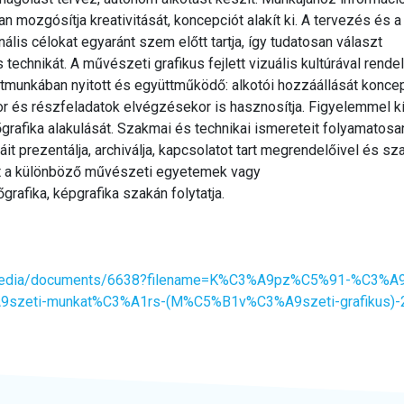
an mozgósítja kreativitását, koncepciót alakít ki. A tervezés és 
nális célokat egyaránt szem előtt tartja, így tudatosan választ
s technikát. A művészeti grafikus fejlett vizuális kultúrával rende
tmunkában nyitott és együttműködő: alkotói hozzáállását koncep
és részfeladatok elvégzésekor is hasznosítja. Figyelemmel kís
afika alakulását. Szakmai és technikai ismereteit folyamatosan b
áit prezentálja, archiválja, kapcsolatot tart megrendelőivel és sz
t a különböző művészeti egyetemek vagy
rafika, képgrafika szakán folytatja.
v1/media/documents/6638?filename=K%C3%A9pz%C5%91-%C3%A
zeti-munkat%C3%A1rs-(M%C5%B1v%C3%A9szeti-grafikus)-20