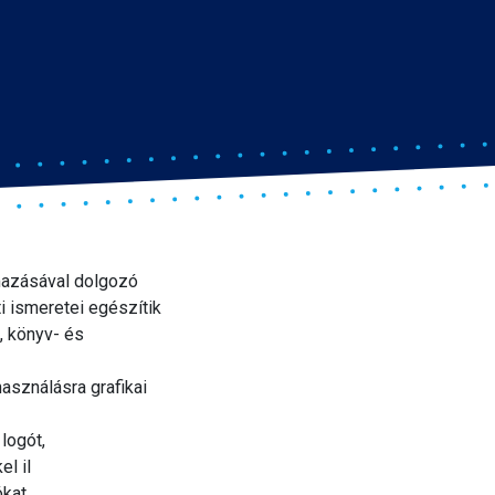
lmazásával dolgozó
i ismeretei egészítik
, könyv- és
használásra grafikai
 logót,
l il
ókat