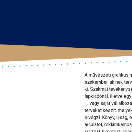
A művészeti grafikus m
szakember, akinek terv
ki. Szakmai tevékenys
lapkiadónál, illetve e
–, vagy saját vállalkoz
terveket készít, melye
elvégzi. Könyv, újság, 
arculatot, reklámkampán
lusztrál, hirdetést, c