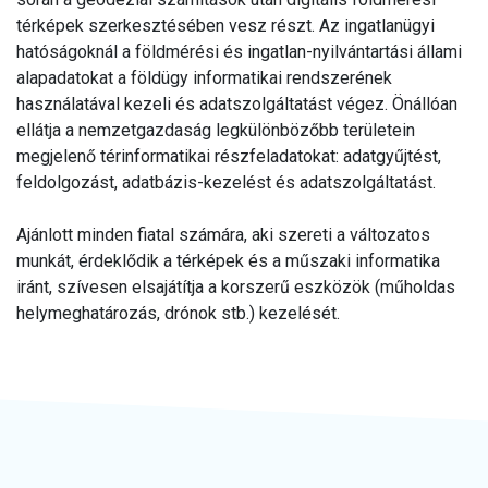
térképek szerkesztésében vesz részt. Az ingatlanügyi
hatóságoknál a földmérési és ingatlan-nyilvántartási állami
alapadatokat a földügy informatikai rendszerének
használatával kezeli és adatszolgáltatást végez. Önállóan
ellátja a nemzetgazdaság legkülönbözőbb területein
megjelenő térinformatikai részfeladatokat: adatgyűjtést,
feldolgozást, adatbázis-kezelést és adatszolgáltatást.
Ajánlott minden fiatal számára, aki szereti a változatos
munkát, érdeklődik a térképek és a műszaki informatika
iránt, szívesen elsajátítja a korszerű eszközök (műholdas
helymeghatározás, drónok stb.) kezelését.