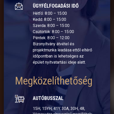
ÜGYFÉLFOGADÁSI IDŐ
Hétfő: 8:00 – 15:00
Kedd: 8:00 – 15:00
Szerda: 8:00 – 15:00
Csütörtök: 8:00 – 15:00
Péntek: 8:00 – 12:00
Bizonyítvány átvétel és
projektmunka leadása ettől eltérő
időpontban is lehetséges az
épület nyitvatartási ideje alatt.
Megközelíthetőség
AUTÓBUSSZAL
15H, 15YH, 41Y, 30A, 30H, 48,