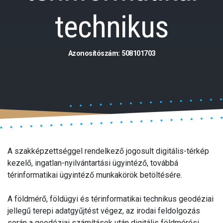
technikus
Azonosítószám: 508101703
A szakképzettséggel rendelkező jogosult digitális-térkép
kezelő, ingatlan-nyilvántartási ügyintéző, továbbá
térinformatikai ügyintéző munkakörök betöltésére.
A földmérő, földügyi és térinformatikai technikus geodéziai
jellegű terepi adatgyűjtést végez, az irodai feldolgozás
során a geodéziai számítások után digitális földmérési