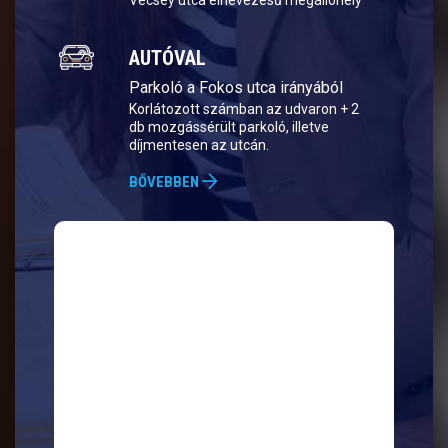
Vécsey utca elnevezésű megállóhely
AUTÓVAL
Parkoló a Fokos utca irányából
Korlátozott számban az udvaron + 2
db mozgássérült parkoló, illetve
díjmentesen az utcán.
BŐVEBBEN