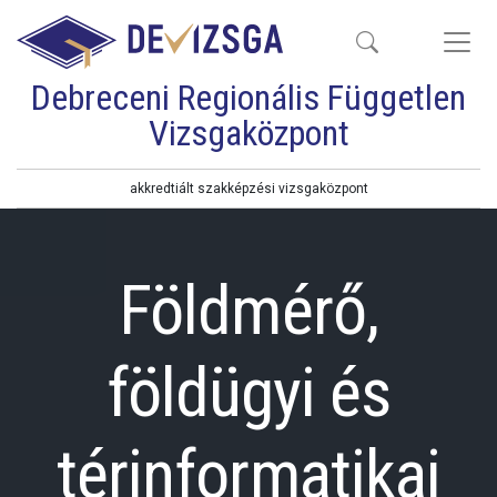
Debreceni Regionális Független
Vizsgaközpont
akkredtiált szakképzési vizsgaközpont
Földmérő,
földügyi és
térinformatikai