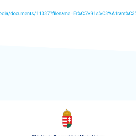
v1/media/documents/11337?filename=Er%C5%91s%C3%A1ram%C3%