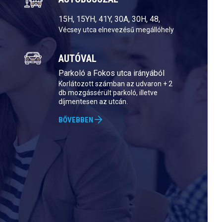
15H, 15YH, 41Y, 30A, 30H, 48,
Vécsey utca elnevezésű megállóhely
AUTÓVAL
Parkoló a Fokos utca irányából
Korlátozott számban az udvaron + 2
db mozgássérült parkoló, illetve
díjmentesen az utcán.
BŐVEBBEN