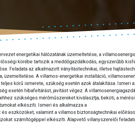
ervezet energetikai hálózatának üzemeltetése, a villamosenerg
lősségi körébe tartozik a meddőgazdálkodás, egyszerűbb kisf
. Feladata az alkalmazott irányítástechnikai, illetve hajtástechn
a, üzemeltetése. A villamos-energetikai installáció, villamosene
teljes körű ismerete, szükség esetén azok átalakítása. Ismeri a
ség esetén hibafeltárást, javítást végez. A villamosenergiagaz
 ehhez szükséges mérőműszereket kiválasztja, beköti, a mérési
mokat elkészíti. Ismeri és alkalmazza a
 és eszközöket, valamint a villamos biztonságtechnikai előírás
okat számítógéppel elkészíti. Alapvető villanyszerelői feladat