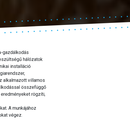
ia-gazdálkodás
eszültségű hálózatok
ikai installáció
rgiarendszer,
z alkalmazott villamos
dálkodással összefüggő
 eredményeket rögzíti,
okat. A munkájához
okat végez.