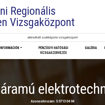
ni Regionális
en Vizsgaközpont
akkredtiált szakképzési vizsgaközpont
INFORMÁCIÓK
PÉNZÜGYI HATÓSÁGI
GALÉRIA
VIZSGASZERVEZÉS
áramú elektrotech
Azonosítószám: 5 0713 04 04