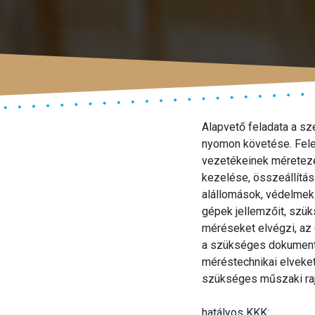
Alapvető feladata a sz
nyomon követése. Fele
vezetékeinek méretezése
kezelése, összeállítás
alállomások, védelmek 
gépek jellemzőit, szük
méréseket elvégzi, az
a szükséges dokumentu
méréstechnikai elveket
szükséges műszaki rajz
hatályos KKK: