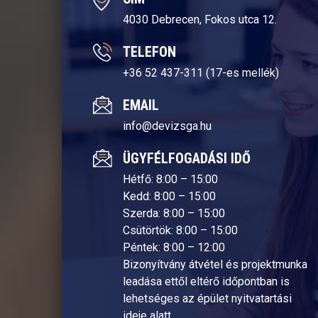
4030 Debrecen, Fokos utca 12.
TELEFON
+36 52 437-311 (17-es mellék)
EMAIL
info@devizsga.hu
ÜGYFÉLFOGADÁSI IDŐ
Hétfő: 8:00 – 15:00
Kedd: 8:00 – 15:00
Szerda: 8:00 – 15:00
Csütörtök: 8:00 – 15:00
Péntek: 8:00 – 12:00
Bizonyítvány átvétel és projektmunka
leadása ettől eltérő időpontban is
lehetséges az épület nyitvatartási
ideje alatt.